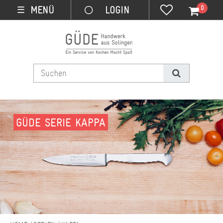
0
MENÜ
☰
GÜDE SERIE KAPPA