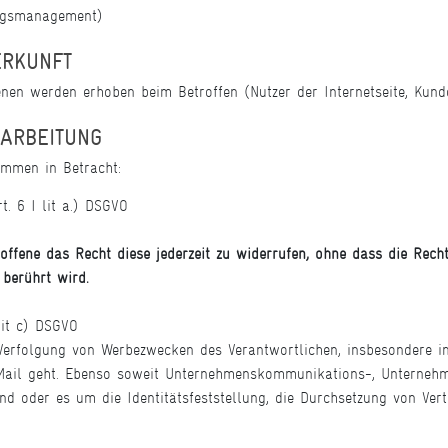
ragsmanagement)
ERKUNFT
nen werden erhoben beim Betroffen (Nutzer der Internetseite, Kun
ARBEITUNG
ommen in Betracht:
t. 6 I lit a.) DSGVO
roffene das Recht diese jederzeit zu widerrufen, ohne dass die Rec
 berührt wird.
lit c) DSGVO
ie Verfolgung von Werbezwecken des Verantwortlichen, insbesondere
-Mail geht. Ebenso soweit Unternehmenskommunikations-, Unterneh
nd oder es um die Identitätsfeststellung, die Durchsetzung von Ver