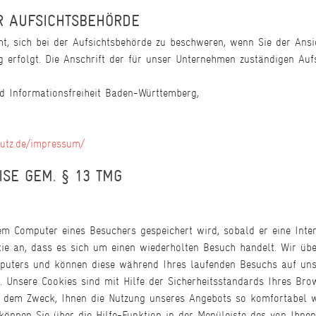
R AUFSICHTSBEHÖRDE
, sich bei der Aufsichtsbehörde zu beschweren, wenn Sie der Ansic
erfolgt. Die Anschrift der für unser Unternehmen zuständigen Aufs
d Informationsfreiheit Baden-Württemberg,
utz.de/impressum/
SE GEM. § 13 TMG
dem Computer eines Besuchers gespeichert wird, sobald er eine Inter
okie an, dass es sich um einen wiederholten Besuch handelt. Wir übe
puters und können diese während Ihres laufenden Besuchs auf unse
 Unsere Cookies sind mit Hilfe der Sicherheitsstandards Ihres Bro
n dem Zweck, Ihnen die Nutzung unseres Angebots so komfortabel w
 können Sie über die Hilfe-Funktion in der Menüleiste des von Ihn