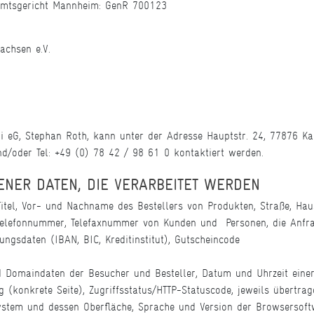
 Amtsgericht Mannheim: GenR 700123
achsen e.V.
i eG, Stephan Roth, kann unter der Adresse Hauptstr. 24, 77876 Ka
/oder Tel: +49 (0) 78 42 / 98 61 0 kontaktiert werden.
ENER DATEN, DIE VERARBEITET WERDEN
itel, Vor- und Nachname des Bestellers von Produkten, Straße, Hau
Telefonnummer, Telefaxnummer von Kunden und Personen, die Anfra
ngsdaten (IBAN, BIC, Kreditinstitut), Gutscheincode
 Domaindaten der Besucher und Besteller, Datum und Uhrzeit einer 
 (konkrete Seite), Zugriffsstatus/HTTP-Statuscode, jeweils übertra
stem und dessen Oberfläche, Sprache und Version der Browsersoftw