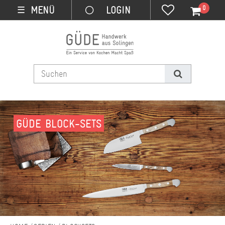
0
MENÜ
☰
GÜDE BLOCK-SETS