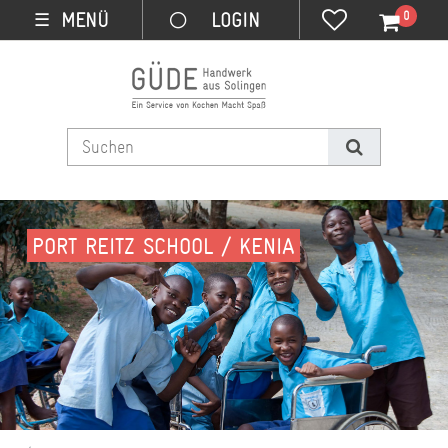
0
MENÜ
☰
PORT REITZ SCHOOL / KENIA