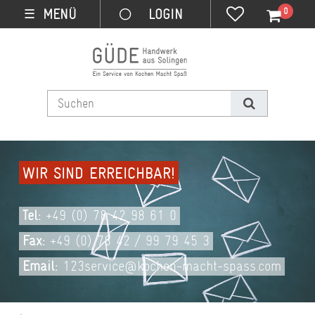
0
MENÜ
☰
WIR SIND ERREICHBAR!
Tel:
+49 (0) 78 42 98 61 0
Fax:
+49 (0) 78 42 / 99 79 45 3
Email:
123service@kochen-macht-spass.com