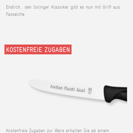
Endlich... den Solinger Klassiker gibt es nun mit Griff aus
Fasseiche.
KOSTENFREIE ZUGABEN
Kostenfreie Zugaben zur Ware erhalten Sie ab einem