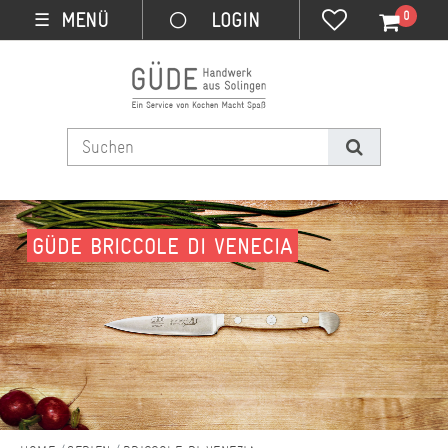
0
MENÜ
☰
GÜDE BRICCOLE DI VENECIA