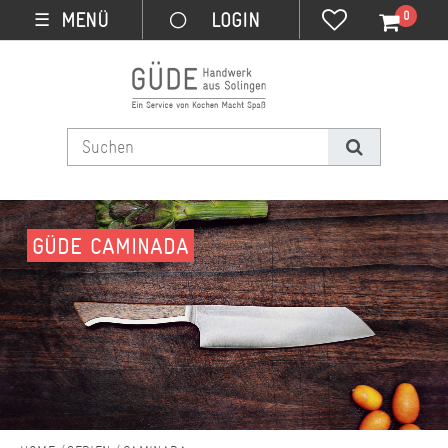
0
MENÜ
☰
GÜDE CAMINADA