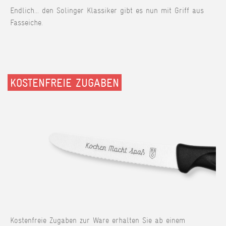
Endlich... den Solinger Klassiker gibt es nun mit Griff aus
Fasseiche.
KOSTENFREIE ZUGABEN
Kostenfreie Zugaben zur Ware erhalten Sie ab einem