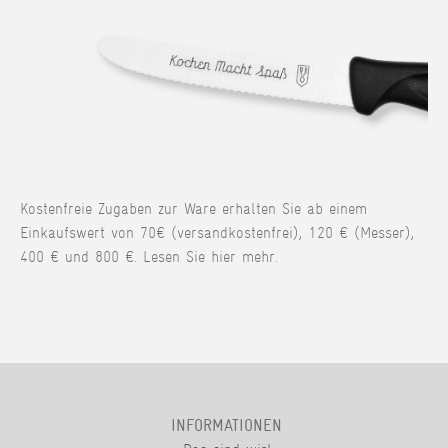
Kostenfreie Zugaben zur Ware erhalten Sie ab einem
Einkaufswert von 70€ (versandkostenfrei), 120 € (Messer),
400 € und 800 €. Lesen Sie hier mehr.
INFORMATIONEN