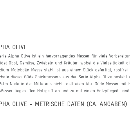
PHA OLIVE
e Alpha Olive ist ein hervorragendes Messer für viele Vorbereitun
eidet Obst, Gemüse, Zwiebeln und Kräuter, wobei die Vielseitigkeit di
um-Molybdän Messerstahl ist aus einem Stück gefertigt, rostfrei e
fschale dieses Güde Spickmessers aus der Serie Alpha Olive besteht
Palm-Niete in der Mitte aus nicht rostfreiem Alu. Güde Messer mit H
asser liegen. Den Holzgriff ab und zu mit einem Holzpflegeöl einö
PHA OLIVE - METRISCHE DATEN (CA. ANGABEN)