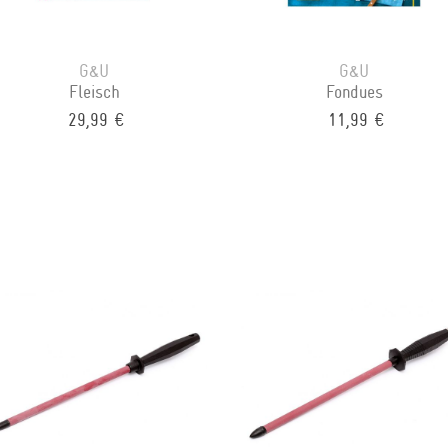
G&U
G&U
Fleisch
Fondues
29,99 €
11,99 €