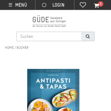
0
MENÜ
☰
BÜCHER