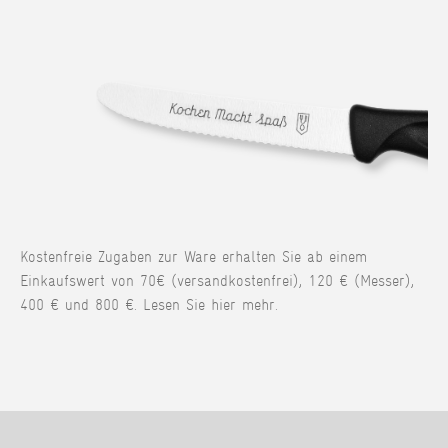
Kostenfreie Zugaben zur Ware erhalten Sie ab einem
Einkaufswert von 70€ (versandkostenfrei), 120 € (Messer),
400 € und 800 €. Lesen Sie hier mehr.