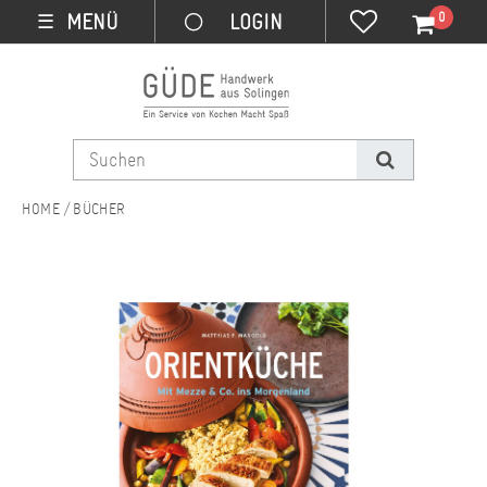
0
MENÜ
☰
BÜCHER