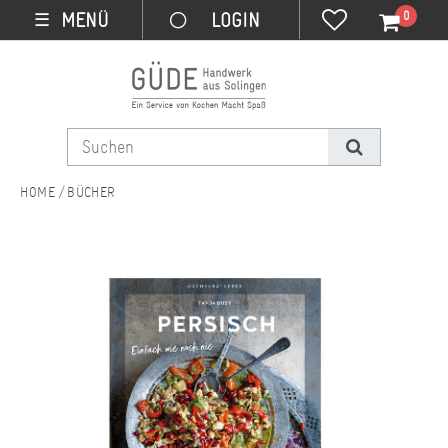
0
MENÜ
☰
BÜCHER