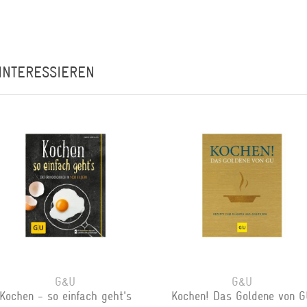
INTERESSIEREN
G&U
G&U
Kochen - so einfach geht's
Kochen! Das Goldene von G