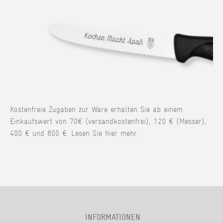
Kostenfreie Zugaben zur Ware erhalten Sie ab einem
Einkaufswert von 70€ (versandkostenfrei), 120 € (Messer),
400 € und 800 €. Lesen Sie hier mehr.
INFORMATIONEN