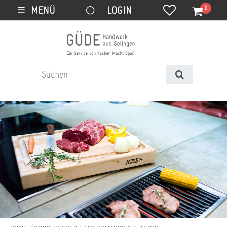
0
MENÜ
☰