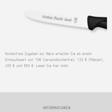
Kostenfreie Zugaben zur Ware erhalten Sie ab einem
Einkaufswert von 70€ (versandkostenfrei), 120 € (Messer),
400 € und 800 €. Lesen Sie hier mehr.
INFORMATIONEN