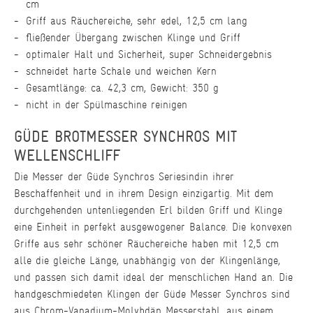
cm
Griff aus Räuchereiche, sehr edel, 12,5 cm lang
fließender Übergang zwischen Klinge und Griff
optimaler Halt und Sicherheit, super Schneidergebnis
schneidet harte Schale und weichen Kern
Gesamtlänge: ca. 42,3 cm, Gewicht: 350 g
nicht in der Spülmaschine reinigen
GÜDE BROTMESSER SYNCHROS MIT
WELLENSCHLIFF
Die Messer der Güde Synchros Serie
sind
in ihrer
Beschaffenheit und in ihrem Design einzigartig. Mit dem
durchgehenden untenliegenden Erl bilden Griff und Klinge
eine Einheit in perfekt ausgewogener Balance. Die konvexen
Griffe aus sehr schöner Räuchereiche haben mit 12,5 cm
alle die gleiche Länge, unabhängig von der Klingenlänge,
und passen sich damit ideal der menschlichen Hand an. Die
handgeschmiedeten Klingen der Güde Messer Synchros sind
aus Chrom-Vanadium-Molybdän Messerstahl, aus einem