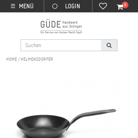
0
MENÜ
☰
HELMENSDORFER