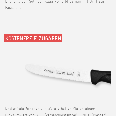
Endlich... den Solinger Klassiker gibt es nun mit Griff aus
Fasseiche.
KOSTENFREIE ZUGABEN
Kostenfreie Zugaben zur Ware erhalten Sie ab einem
Einkaufswert von 70€ (versandkostenfrei), 120 € (Messer),