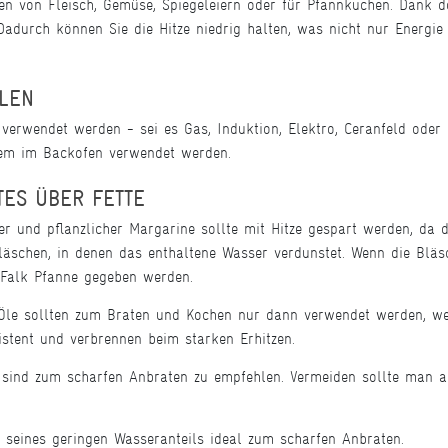
en von Fleisch, Gemüse, Spiegeleiern oder für Pfannkuchen. Dank d
 Dadurch können Sie die Hitze niedrig halten, was nicht nur Energi
LLEN
erwendet werden - sei es Gas, Induktion, Elektro, Ceranfeld oder Ha
dem im Backofen verwendet werden.
ES ÜBER FETTE
r und pflanzlicher Margarine sollte mit Hitze gespart werden, da d
Bläschen, in denen das enthaltene Wasser verdunstet. Wenn die Bl
e Falk Pfanne gegeben werden.
le sollten zum Braten und Kochen nur dann verwendet werden, wen
istent und verbrennen beim starken Erhitzen.
ind zum scharfen Anbraten zu empfehlen. Vermeiden sollte man a
 seines geringen Wasseranteils ideal zum scharfen Anbraten.