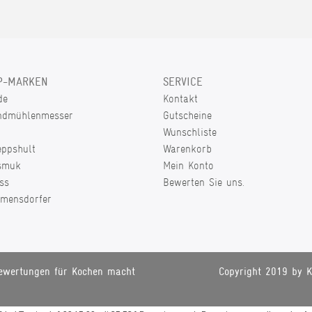
P-MARKEN
SERVICE
de
Kontakt
ndmühlenmesser
Gutscheine
Wunschliste
eppshult
Warenkorb
smuk
Mein Konto
ss
Bewerten Sie uns.
lmensdorfer
ewertungen für Kochen macht
Copyright 2019 by K