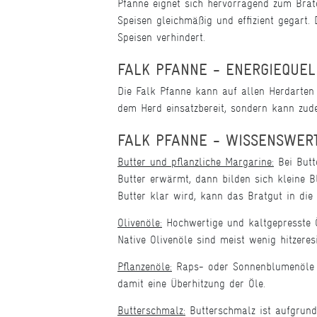
Pfanne eignet sich hervorragend zum Brat
Speisen gleichmäßig und effizient gegart.
Speisen verhindert.
FALK PFANNE - ENERGIEQUE
Die Falk Pfanne kann auf allen Herdarten v
dem Herd einsatzbereit, sondern kann zu
FALK PFANNE - WISSENSWERT
Butter und pflanzliche Margarine:
Bei Butte
Butter erwärmt, dann bilden sich kleine 
Butter klar wird, kann das Bratgut in di
Olivenöle:
Hochwertige und kaltgepresste Ö
Native Olivenöle sind meist wenig hitzeres
Pflanzenöle:
Raps- oder Sonnenblumenöle s
damit eine Überhitzung der Öle.
Butterschmalz:
Butterschmalz ist aufgrund