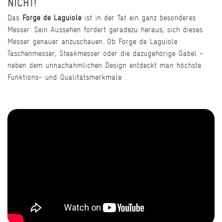
NICHT!
Das
Forge de Laguiole
ist in der Tat ein ganz besonderes
Messer. Sein Aussehen fordert geradezu heraus, sich dieses
Messer genauer anzuschauen. Ob Forge de Laguiole
Taschenmesser, Steakmesser oder die dazugehörige Gabel -
neben dem unnachahmlichen Design entdeckt man höchste
Funktions- und Qualitätsmerkmale: