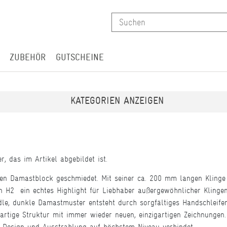
ZUBEHÖR
GUTSCHEINE
KATEGORIEN ANZEIGEN
, das im Artikel abgebildet ist.
en Damastblock geschmiedet. Mit seiner ca. 200 mm langen Klinge 
2  ein echtes Highlight für Liebhaber außergewöhnlicher Klingen. 
le, dunkle Damastmuster entsteht durch sorgfältiges Handschleife
iefartige Struktur mit immer wieder neuen, einzigartigen Zeichnunge
t, Design und Ausstrahlung auf höchstem Niveau verbindet.