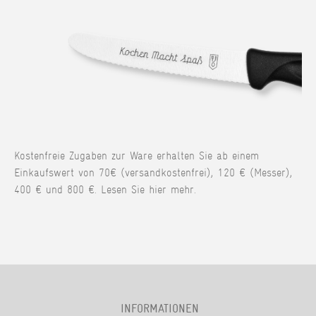
Kostenfreie Zugaben zur Ware erhalten Sie ab einem
Einkaufswert von 70€ (versandkostenfrei), 120 € (Messer),
400 € und 800 €. Lesen Sie hier mehr.
INFORMATIONEN