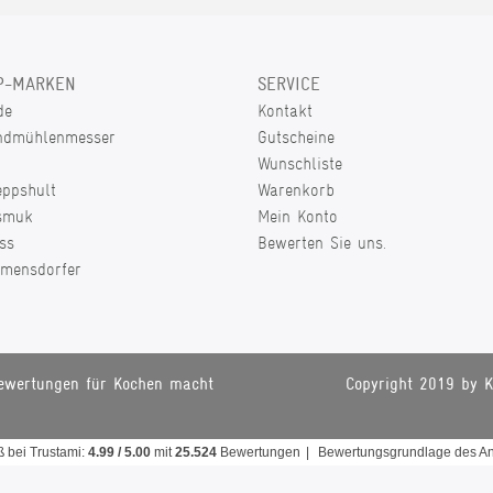
P-MARKEN
SERVICE
de
Kontakt
ndmühlenmesser
Gutscheine
Wunschliste
eppshult
Warenkorb
smuk
Mein Konto
ss
Bewerten Sie uns.
lmensdorfer
ewertungen für Kochen macht
Copyright 2019 by K
aß
bei Trustami:
4.99
/
5.00
mit
25.524
Bewertungen
|
Bewertungsgrundlage des Anb