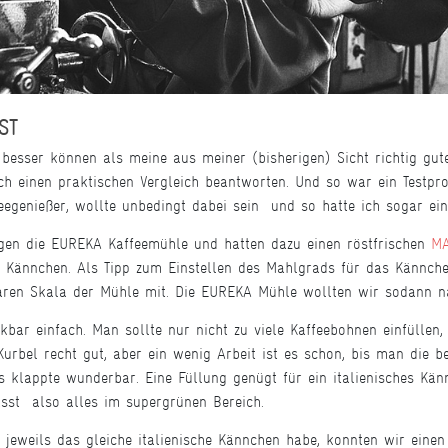
ST
n besser können als meine aus meiner (bisherigen) Sicht richtig g
h einen praktischen Vergleich beantworten. Und so war ein Testpro
eegenießer, wollte unbedingt dabei sein  und so hatte ich sogar ei
egen die EUREKA Kaffeemühle und hatten dazu einen röstfrischen
MA
en Kännchen. Als Tipp zum Einstellen des Mahlgrads für das Kännch
rbaren Skala der Mühle mit. Die EUREKA Mühle wollten wir sodann 
kbar einfach. Man sollte nur nicht zu viele Kaffeebohnen einfüllen
urbel recht gut, aber ein wenig Arbeit ist es schon, bis man die 
es klappte wunderbar. Eine Füllung genügt für ein italienisches K
st  also alles im supergrünen Bereich.
weils das gleiche italienische Kännchen habe, konnten wir einen e