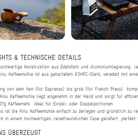
Kinu Produktion
GHTS & TECHNISCHE DETAILS
hochwertige Konstruktion aus Edelstahl und Aluminiumlegierung  la
nu Kaffeemühle ist aus gehärtetem 63HRC-Stahl, veredelt mit eine
ng von sehr fein (für Espresso) bis grob (für French Press)  komp
Kinu Kaffeemühle liegt angenehm in der Hand und sorgt für effizi
40?g Kaffeemehl  ideal für Einzel- oder Doppelportionen.
s ist die Kinu Kaffeemühle einfach zu zerlegen und gründlich zu re
 in einem hochwertigen, reisefreundlichen Case geliefert  perfekt 
NS ÜBERZEUGT