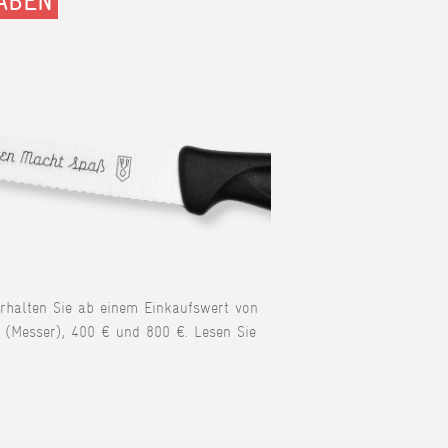
ABEN
erhalten Sie ab einem Einkaufswert von
 (Messer), 400 € und 800 €. Lesen Sie