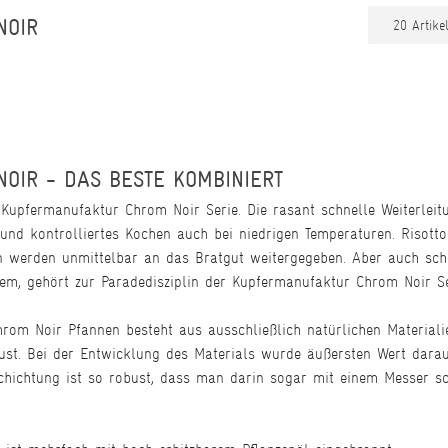
NOIR
OIR - DAS BESTE KOMBINIERT
e Kupfermanufaktur Chrom Noir Serie. Die rasant schnelle Weiterl
und kontrolliertes Kochen auch bei niedrigen Temperaturen. Risottos
 werden unmittelbar an das Bratgut weitergegeben. Aber auch scha
hem, gehört zur Paradedisziplin der Kupfermanufaktur Chrom Noir Se
om Noir Pfannen besteht aus ausschließlich natürlichen Materialien
ust. Bei der Entwicklung des Materials wurde äußersten Wert dara
chichtung ist so robust, dass man darin sogar mit einem Messer s