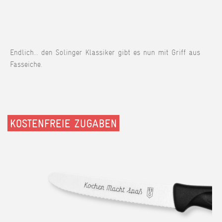
Endlich... den Solinger Klassiker gibt es nun mit Griff aus
Fasseiche.
KOSTENFREIE ZUGABEN