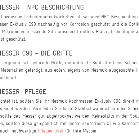
ESSER  NPC BESCHICHTUNG
r Chemische Technologie entwickelten glasartigen NPC-Beschichtung
ser Exklusiv C90 nachhaltig vor Korrosion geschützt und die Opt
e Mikrometer messende Siliziumschicht mittels Plasmatechnologie a
st geschützt.
ESSER C90 - DIE GRIFFE
 ergonomisch geformte Griffe, die optimale Kontrolle beim Schnei
 Materialien gefertigt: aus edlen, eigens von Nesmuk ausgesuchte 
nststoff.
ESSER  PFLEGE
ichtet ist, sollten Sie Ihr Nesmuk Kochmesser Exklusiv C90 direkt 
wendet werden. Vermeiden Sie harte Stahlschwämmchen oder Scheue
sollte das Messer gut abgetrocknet werden. Keinesfalls in der Spü
en, sollten diese gelegentlich mit einem säurefreien Öl wie Kamelie
t auch hochwertige
Pflegeartikel
für Ihre Messer.