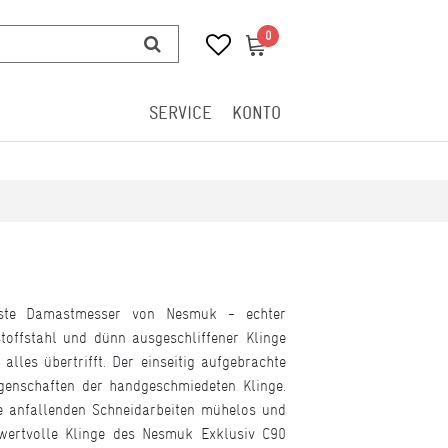
0
0
SERVICE
KONTO
este Damastmesser von Nesmuk - echter
offstahl und dünn ausgeschliffener Klinge
lles übertrifft. Der einseitig aufgebrachte
genschaften der handgeschmiedeten Klinge.
e anfallenden Schneidarbeiten mühelos und
e wertvolle Klinge des Nesmuk Exklusiv C90