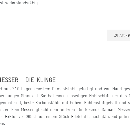
t widerstandsfähig.
ESSER  DIE KLINGE
 aus 210 Lagen feinstem Damaststahl gefertigt und von Hand gesch
er langen Standzeit. Sie hat einen einseitigen Hohlschliff, der da
genmaterial, beste Karbonstähle mit hohem Kohlenstoffgehalt und s
Muster, kein Messer gleicht dem anderen. Die Nesmuk Damast Messer
 Exklusive C90ist aus einem Stück Edelstahl, hochglänzend poliert, 
kens.