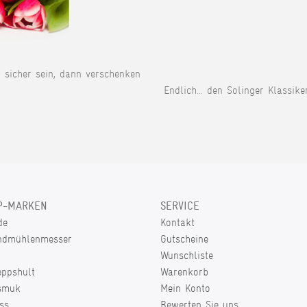
t sicher sein, dann verschenken
Endlich... den Solinger Klassike
P-MARKEN
SERVICE
de
Kontakt
ndmühlenmesser
Gutscheine
Wunschliste
eppshult
Warenkorb
smuk
Mein Konto
ss
Bewerten Sie uns.