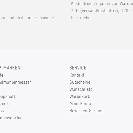
Kostenfreie Zugaben zur Ware 
70€ (versandkostenfrei), 120 €
 nun mit Griff aus Fasseiche.
hier mehr.
P-MARKEN
SERVICE
de
Kontakt
ndmühlenmesser
Gutscheine
Wunschliste
eppshult
Warenkorb
smuk
Mein Konto
ss
Bewerten Sie uns.
lmensdorfer