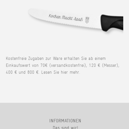
Kostenfreie Zugaben zur Ware erhalten Sie ab einem
Einkaufswert von 70€ (versandkostenfrei), 120 € (Messer),
400 € und 800 €. Lesen Sie hier mehr.
INFORMATIONEN
Das sind wir!