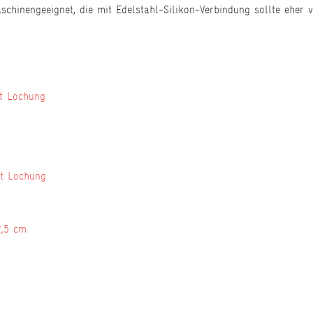
aschinengeeignet, die mit Edelstahl-Silikon-Verbindung sollte eher 
it Lochung
it Lochung
2,5 cm
n