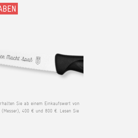
ABEN
erhalten Sie ab einem Einkaufswert von
 (Messer), 400 € und 800 €. Lesen Sie