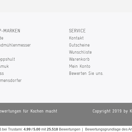
P-MARKEN
SERVICE
de
Kontakt
ndmühlenmesser
Gutscheine
Wunschliste
eppshult
Warenkorb
smuk
Mein Konto
ss
Bewerten Sie uns.
lmensdorfer
ewertungen für Kochen macht
Copyright 2019 by K
aß
bei Trustami:
4.99
/
5.00
mit
25.518
Bewertungen
|
Bewertungsgrundlage des Anb