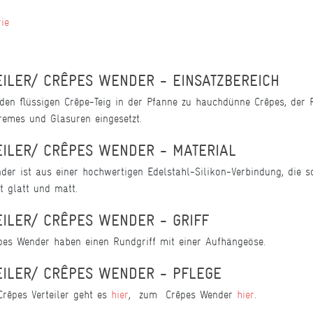
rie
EILER/ CRÊPES WENDER - EINSATZBEREICH
lt den flüssigen Crêpe-Teig in der Pfanne zu hauchdünne Crêpes, de
remes und Glasuren eingesetzt.
EILER/ CRÊPES WENDER - MATERIAL
der ist aus einer hochwertigen Edelstahl-Silikon-Verbindung, die sc
t glatt und matt.
EILER/ CRÊPES WENDER - GRIFF
êpes Wender haben einen Rundgriff mit einer Aufhängeöse.
EILER/ CRÊPES WENDER - PFLEGE
rêpes Verteiler geht es
hier
, zum Crêpes Wender
hier
.