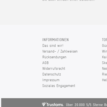
INFORMATIONEN
TO
Das sind wir!
Gü
Versand- / Zahlweisen
Wi
Rücksendungen
Kai
AGB
Sk
Widerrufsrecht
Ne
Datenschutz
Rie
Impressum
He
Soziales Engagement
Über 20.000 5/5 Sterne B