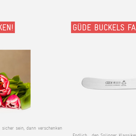
KEN!
GÜDE BUCKELS FA
t sicher sein, dann verschenken
Endlich... den Solinger Klassike