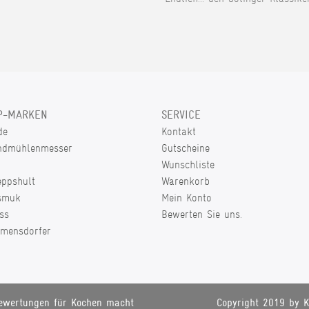
P-MARKEN
SERVICE
de
Kontakt
ndmühlenmesser
Gutscheine
Wunschliste
eppshult
Warenkorb
smuk
Mein Konto
ss
Bewerten Sie uns.
lmensdorfer
ewertungen für Kochen macht
Copyright 2019 by K