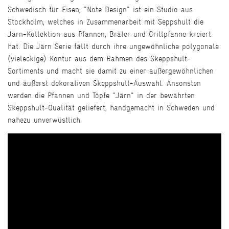
Schwedisch für Eisen, "Note Design" ist ein Studio aus
Stockholm, welches in Zusammenarbeit mit Seppshult die
Järn-Kollektion aus Pfannen, Bräter und Grillpfanne kreiert
hat. Die Järn Serie fällt durch ihre ungewöhnliche polygonale
(vieleckige) Kontur aus dem Rahmen des Skeppshult-
Sortiments und macht sie damit zu einer außergewöhnlichen
und äußerst dekorativen Skeppshult-Auswahl. Ansonsten
werden die Pfannen und Töpfe "Järn" in der bewährten
Skeppshult-Qualität geliefert, handgemacht in Schweden und
nahezu unverwüstlich.