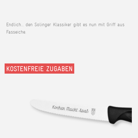
Endlich... den Solinger Klassiker gibt es nun mit Griff aus
Fasseiche.
KOSTENFREIE ZUGABEN