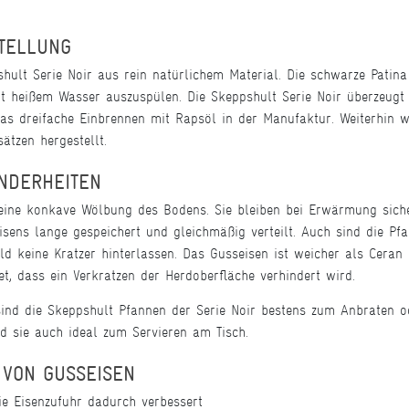
STELLUNG
hult Serie Noir aus rein natürlichem Material. Die schwarze Patin
it heißem Wasser auszuspülen. Die Skeppshult Serie Noir überzeugt
das dreifache Einbrennen mit Rapsöl in der Manufaktur. Weiterhin 
tzen hergestellt.
ONDERHEITEN
eine konkave Wölbung des Bodens. Sie bleiben bei Erwärmung sich
ns lange gespeichert und gleichmäßig verteilt. Auch sind die Pfan
ld keine Kratzer hinterlassen. Das Gusseisen ist weicher als Ceran
t, dass ein Verkratzen der Herdoberfläche verhindert wird.
ind die Skeppshult Pfannen der Serie Noir bestens zum Anbraten o
d sie auch ideal zum Servieren am Tisch.
 VON GUSSEISEN
ie Eisenzufuhr dadurch verbessert