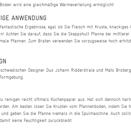
oden wird eine gleichmäßige Wärmeverteilung ermöglicht
HTIGE ANWENDUNG
 fantastische Ergebnisse, egal ob Sie Fleisch mit Kruste, knackige
rn! Achten Sie darauf, dass Sie die Skeppshult Pfanne bei mittlerer
male Pfannen. Zum Braten verwenden Sie vorzugsweise hoch erhitz
IGN
schwedischen Designer Duo Johann Ridderstrale und Mats Broberg 
 Formgebung.
u reinigen reicht oftmals Küchenpapier aus. Hat sich dennoch hart
rden. Am besten lösen Sie Krusten vom Pfannenboden, indem Sie he
g und geben Sie die Pfanne niemals in die Spülmaschine. Auch soll
amit keine Feuchtigkeit zurückbleibt.