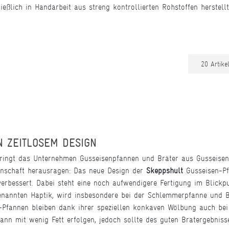
ießlich in Handarbeit aus streng kontrollierten Rohstoffen herstellt
N ZEITLOSEM DESIGN
ringt das Unternehmen Gusseisenpfannen und Bräter aus Gusseisen
genschaft herausragen: Das neue Design der
Skeppshult
Gusseisen-Pfa
verbessert. Dabei steht eine noch aufwendigere Fertigung im Blickp
enannten Haptik, wird insbesondere bei der Schlemmerpfanne und
-Pfannen bleiben dank ihrer speziellen konkaven Wölbung auch be
ann mit wenig Fett erfolgen, jedoch sollte des guten Bratergebniss