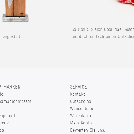
Sollten Sie sich über das Gesc
engestellt.
Sie doch einfach einen Gutschei
P-MARKEN
SERVICE
de
Kontakt
ndmühlenmesser
Gutscheine
Wunschliste
eppshult
Warenkorb
smuk
Mein Konto
ss
Bewerten Sie uns.