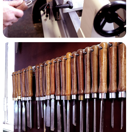
XADR One