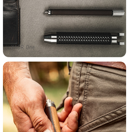
XADR One