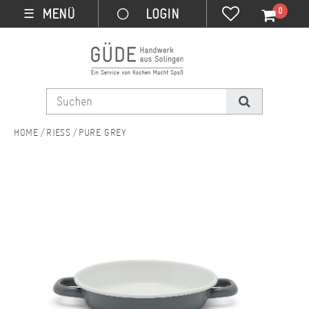
0
MENÜ
☰
RIESS
PURE GREY