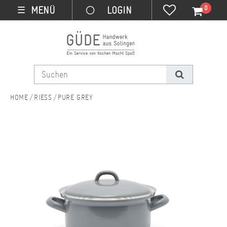
0
MENÜ
☰
RIESS
PURE GREY