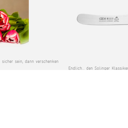
t sicher sein, dann verschenken
Endlich... den Solinger Klassike
P-MARKEN
SERVICE
de
Kontakt