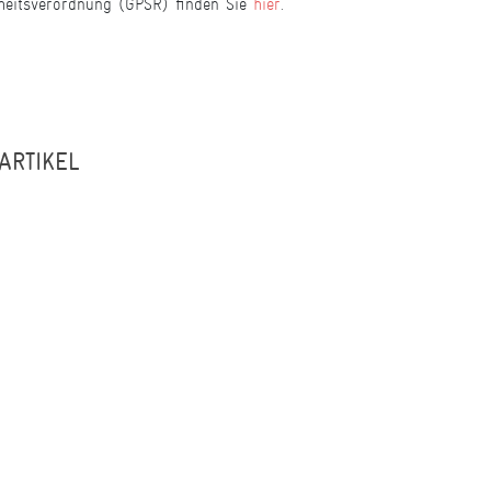
heitsverordnung (GPSR) finden Sie
hier
.
ARTIKEL