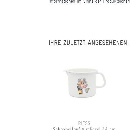
Informationen im Sinne der Produktsicher
IHRE ZULETZT ANGESEHENEN 
RIESS
Schnabeltopf Almliesel 14 cm