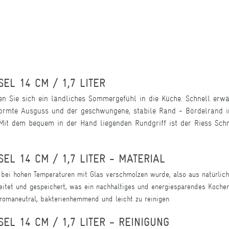
EL 14 CM / 1,7 LITER
en Sie sich ein ländliches Sommergefühl in die Küche. Schnell erw
eformte Ausguss und der geschwungene, stabile Rand - Bördelrand i
 Mit dem bequem in der Hand liegenden Rundgriff ist der Riess Schn
EL 14 CM / 1,7 LITER - MATERIAL
 bei hohen Temperaturen mit Glas verschmolzen wurde, also aus natürlich
itet und gespeichert, was ein nachhaltiges und energiesparendes Kochen 
aromaneutral, bakterienhemmend und leicht zu reinigen.
EL 14 CM / 1,7 LITER - REINIGUNG