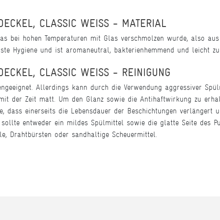
DECKEL, CLASSIC WEISS - MATERIAL
das bei hohen Temperaturen mit Glas verschmolzen wurde, also aus 
hste Hygiene und ist aromaneutral, bakterienhemmend und leicht zu 
DECKEL, CLASSIC WEISS - REINIGUNG
engeeignet. Allerdings kann durch die Verwendung aggressiver Spülm
 mit der Zeit matt. Um den Glanz sowie die Antihaftwirkung zu erh
le, dass einerseits die Lebensdauer der Beschichtungen verlängert 
sollte entweder ein mildes Spülmittel sowie die glatte Seite des
e, Drahtbürsten oder sandhaltige Scheuermittel.