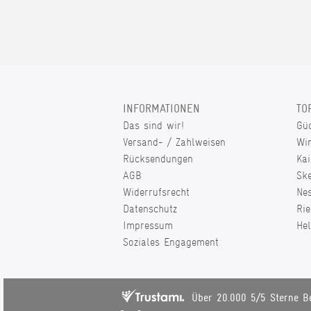
INFORMATIONEN
TO
Das sind wir!
Gü
Versand- / Zahlweisen
Wi
Rücksendungen
Kai
AGB
Sk
Widerrufsrecht
Ne
Datenschutz
Rie
Impressum
He
Soziales Engagement
Über 20.000 5/5 Sterne B