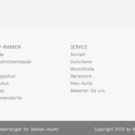
P-MARKEN
SERVICE
de
Kontakt
ndmühlenmesser
Gutscheine
Wunschliste
eppshult
Warenkorb
smuk
Mein Konto
ss
Bewerten Sie uns.
lmensdorfer
ewertungen für Kochen macht
Copyright 2019 by K