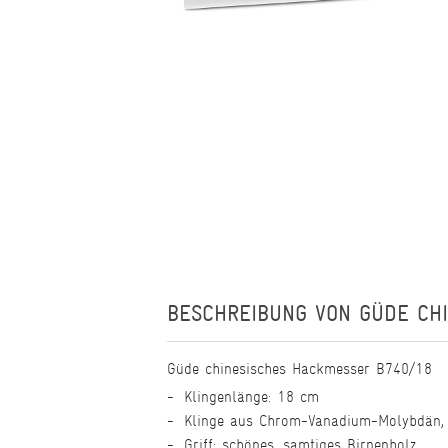
BESCHREIBUNG VON
GÜDE CH
Güde chinesisches Hackmesser B740/18
Klingenlänge: 18 cm
Klinge aus Chrom-Vanadium-Molybdän, 
Griff: schönes, samtiges Birnenholz