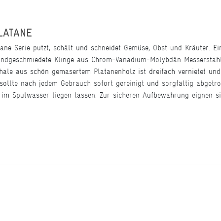
LATANE
ne Serie putzt, schält und schneidet Gemüse, Obst und Kräuter. Ei
handgeschmiedete Klinge aus Chrom-Vanadium-Molybdän Messerstahl i
schale aus schön gemasertem Platanenholz ist dreifach vernietet un
ollte nach jedem Gebrauch sofort gereinigt und sorgfältig abgetroc
 im Spülwasser liegen lassen. Zur sicheren Aufbewahrung eignen si