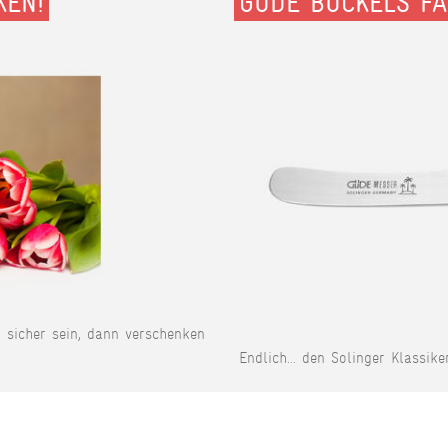
KEN!
GÜDE BUCKELS FA
t sicher sein, dann verschenken
Endlich... den Solinger Klassike