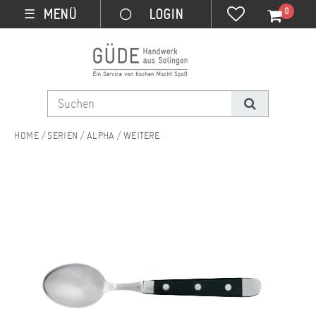
0
MENÜ
☰
SERIEN
ALPHA
WEITERE