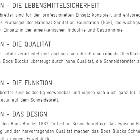
N - DIE LEBENSMITTELSICHERHEIT
retter sind für den professionellen Einsatz konzipiert und entspre
s Prüfsiegel der National Sanitation Foundation (NSF), die wichtigs
en Einsatz in der amerikanischen Industrie und Gastronomie.
N - DIE QUALITÄT
 solide verarbeitet und zeichnen sich durch eine robuste Oberfläche
 Boos Blocks überzeugt durch hohe Qualität, die Schneidebretter si
N - DIE FUNKTION
retter sind beidseitig verwendbar und eignen sich auch ganz toll a
ravur auf dem Schneidebrett.
N - DAS DESIGN
n den Boos Blocks 1887 Collection Schneidebrettern das typische 
ung und der hervorragenden Qualität machen das Boos Blocks Schnei
tt zu einem Einzelstück.