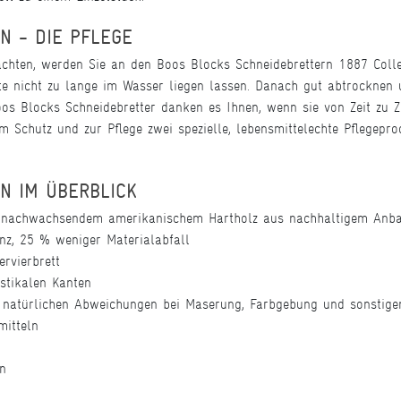
N - DIE PFLEGE
achten, werden Sie an den Boos Blocks Schneidebrettern 1887 Colle
te nicht zu lange im Wasser liegen lassen. Danach gut abtrockne
os Blocks Schneidebretter danken es Ihnen, wenn sie von Zeit zu Ze
m Schutz und zur Pflege zwei spezielle, lebensmittelechte Pflegepr
ON IM ÜBERBLICK
k
nachwachsendem amerikanischem Hartholz aus nachhaltigem Anb
anz, 25 % weniger Materialabfall
rvierbrett
stikalen Kanten
it natürlichen Abweichungen bei Maserung, Farbgebung und sonstige
mitteln
ln