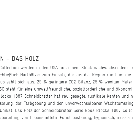
ON - DAS HOLZ
 Collection werden in den USA aus einem Stück nachwachsendem a
schließlich Harthölzer zum Einsatz, die aus der Region rund um di
baus zahlt sich aus: 25 % geringere CO2-Bilanz, 25 % weniger Mate
 FSC steht für eine umweltfreundliche, sozialförderliche und ökonom
Blocks 1887 Schneidbretter hat rau gesägte, rustikale Kanten und 
serung, der Farbgebung und den unverwechselbaren Wachstumsring
Unikat. Das Holz der Schneidebretter Serie Boos Blocks 1887 Colle
bereitung von Lebensmitteln. Es ist beständig, hygienisch, messerfr