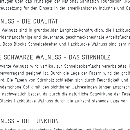
erfügen über das Prüfsiegel der National Sanitation Foundation (NSF)
oraussetzung für den Einsatz in der amerikanischen Industrie und 
USS - DIE QUALITÄT
 Walnuss sind in grundsolider Langholz-Konstruktion, die Hackblöc
widerstandsfähige und dauerhafte, geschmacksneutrale Arbeitsfläche
. Boos Blocks Schneidebretter und Hackblöcke Walnuss sind sehr rob
E SCHWARZE WALNUSS - DAS STIRNHOLZ
arze Walnuss wird vertikal zur Schneideoberfläche verarbeitetes, 
ervorragend geeignet ist. Durch die Lage der Fasern wird der groß
d. Die Fasern von Stirnholz schließen sich durch Feuchtigkeit und
erschöne Optik mit den sichtbaren Jahresringen länger ansprechen
t nachweislich besser, da durch die natürliche Sogwirkung der Fase
locks Hackblöcke Walnuss durch die aufrecht stehende Lage von v
USS - DIE FUNKTION
 finden sich verschiedene Schneidebretter und Hackblöcke: mit und 