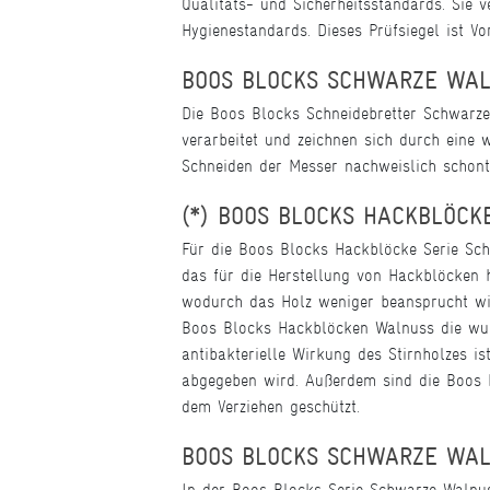
Qualitäts- und Sicherheitsstandards. Sie v
Hygienestandards. Dieses Prüfsiegel ist V
BOOS BLOCKS SCHWARZE WALN
Die Boos Blocks Schneidebretter Schwarze
verarbeitet und zeichnen sich durch eine 
Schneiden der Messer nachweislich schont
(*) BOOS BLOCKS HACKBLÖCK
Für die Boos Blocks Hackblöcke Serie Schw
das für die Herstellung von Hackblöcken h
wodurch das Holz weniger beansprucht wir
Boos Blocks Hackblöcken Walnuss die wund
antibakterielle Wirkung des Stirnholzes is
abgegeben wird. Außerdem sind die Boos B
dem Verziehen geschützt.
BOOS BLOCKS SCHWARZE WALN
In der Boos Blocks Serie Schwarze Walnuss