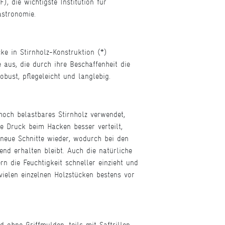
, die wichtigste Institution für
Gastronomie.
ke in Stirnholz-Konstruktion (*)
 aus, die durch ihre Beschaffenheit die
ust, pflegeleicht und langlebig.
hoch belastbares Stirnholz verwendet,
e Druck beim Hacken besser verteilt,
 neue Schnitte wieder, wodurch bei den
d erhalten bleibt. Auch die natürliche
rn die Feuchtigkeit schneller einzieht und
ielen einzelnen Holzstücken bestens vor
ohne Griffmulden, teils mit Saftrillen.