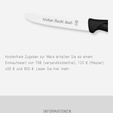
Kostenfreie Zugaben zur Ware erhalten Sie ab einem
Einkaufswert von 70€ (versandkostenfrei), 120 € (Messer),
400 € und 800 €. Lesen Sie hier mehr.
INFORMATIONEN