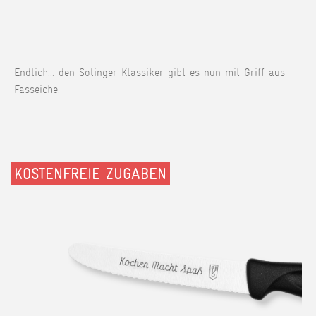
Endlich... den Solinger Klassiker gibt es nun mit Griff aus
Fasseiche.
KOSTENFREIE ZUGABEN