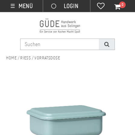
0
MENÜ
☰
RIESS
VORRATSDOSE