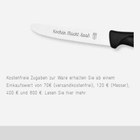
Kostenfreie Zugaben zur Ware erhalten Sie ab einem
Einkaufswert von 70€ (versandkostenfrei), 120 € (Messer),
400 € und 800 €. Lesen Sie hier mehr.