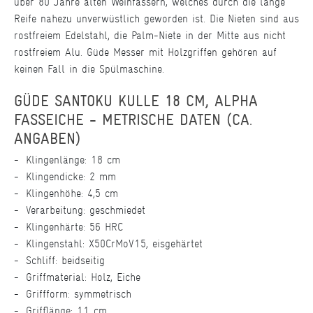
über 80 Jahre alten Weinfässern, welches durch die lange
Reife nahezu unverwüstlich geworden ist. Die Nieten sind aus
rostfreiem Edelstahl, die Palm-Niete in der Mitte aus nicht
rostfreiem Alu. Güde Messer mit Holzgriffen gehören auf
keinen Fall in die Spülmaschine.
GÜDE SANTOKU KULLE 18 CM, ALPHA
FASSEICHE - METRISCHE DATEN (CA.
ANGABEN)
Klingenlänge: 18 cm
Klingendicke: 2 mm
Klingenhöhe: 4,5 cm
Verarbeitung: geschmiedet
Klingenhärte: 56 HRC
Klingenstahl: X50CrMoV15, eisgehärtet
Schliff: beidseitig
Griffmaterial: Holz, Eiche
Griffform: symmetrisch
Grifflänge: 11 cm