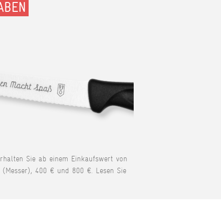
ABEN
erhalten Sie ab einem Einkaufswert von
 (Messer), 400 € und 800 €. Lesen Sie