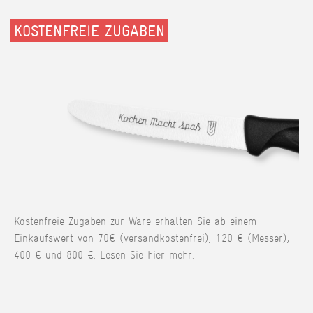
KOSTENFREIE ZUGABEN
Kostenfreie Zugaben zur Ware erhalten Sie ab einem
Einkaufswert von 70€ (versandkostenfrei), 120 € (Messer),
400 € und 800 €. Lesen Sie hier mehr.